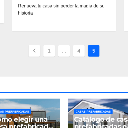
Renueva tu casa sin perder la magia de su
historia
Paginación
1
…
4
5
de
entradas
AS PREFABRICADAS
CASAS PREFABRICADAS
mo elegir una
Catálogo de cas
sa prefabricada
prefabricadas e