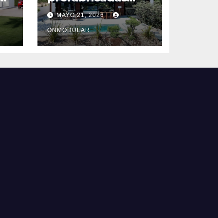
todo incluido en
MAYO 21, 2026
Barcelona
ONMODULAR