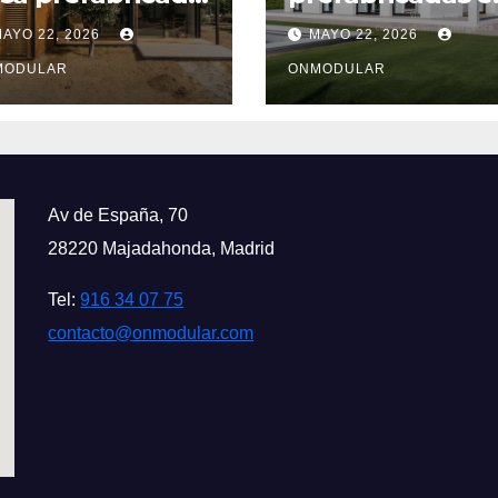
rata y moderna
Galicia 2024
AYO 22, 2026
MAYO 22, 2026
MODULAR
ONMODULAR
Av de España, 70
28220 Majadahonda, Madrid
Tel:
916 34 07 75
contacto@onmodular.com