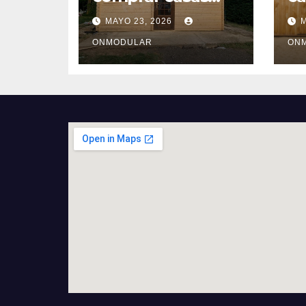
prefabricadas
ba
MAYO 23, 2026
M
baratas usadas
ONMODULAR
ON