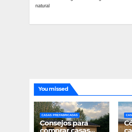
natural
You missed
CASAS PREFABRICADAS
CAS
Consejos para
Có
comprar casas
ca