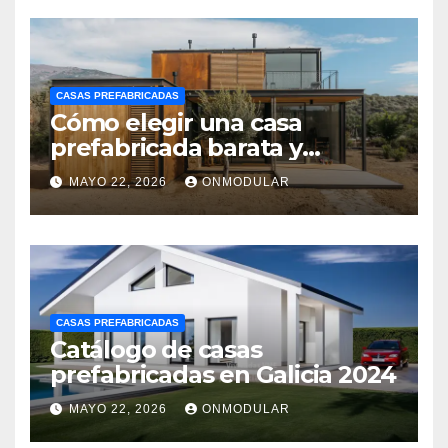
CASAS PREFABRICADAS
Cómo elegir una casa
prefabricada barata y
moderna
MAYO 22, 2026
ONMODULAR
CASAS PREFABRICADAS
Catálogo de casas
prefabricadas en Galicia 2024
MAYO 22, 2026
ONMODULAR