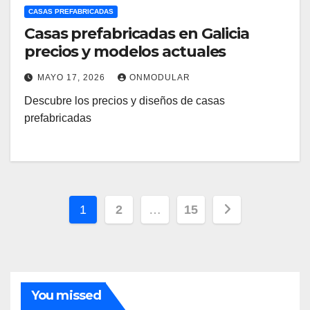
CASAS PREFABRICADAS
Casas prefabricadas en Galicia
precios y modelos actuales
MAYO 17, 2026
ONMODULAR
Descubre los precios y diseños de casas
prefabricadas
Paginación
1
2
…
15
de
entradas
You missed