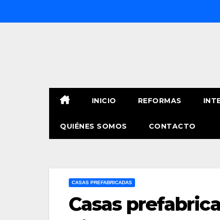
Saltar
al
contenido
INICIO
REFORMAS
INT
QUIÉNES SOMOS
CONTACTO
CASAS PREFABRICADAS
Casas prefabrica