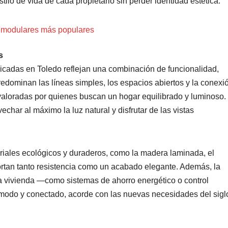
stilo de vida de cada propietario sin perder identidad estética.
 modulares más populares
s
icadas en Toledo reflejan una combinación de funcionalidad,
redominan las líneas simples, los espacios abiertos y la conexi
 valoradas por quienes buscan un hogar equilibrado y luminoso.
char al máximo la luz natural y disfrutar de las vistas
riales ecológicos y duraderos, como la madera laminada, el
ortan tanto resistencia como un acabado elegante. Además, la
 la vivienda —como sistemas de ahorro energético o control
modo y conectado, acorde con las nuevas necesidades del sigl