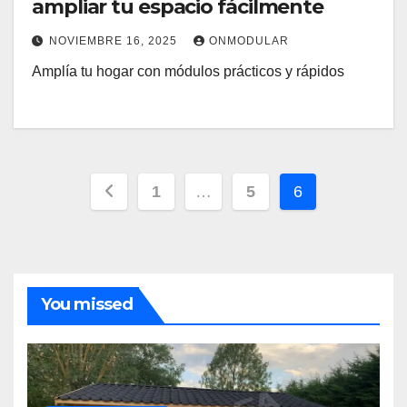
ampliar tu espacio fácilmente
NOVIEMBRE 16, 2025
ONMODULAR
Amplía tu hogar con módulos prácticos y rápidos
Paginación
1
…
5
6
de
entradas
You missed