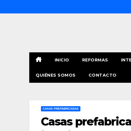
Saltar
al
contenido
INICIO
REFORMAS
INT
QUIÉNES SOMOS
CONTACTO
CASAS PREFABRICADAS
Casas prefabrica