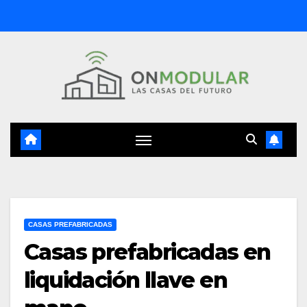
Saltar
al
contenido
CASAS PREFABRICADAS
Casas prefabricadas en
liquidación llave en