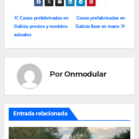
Navegación
Casas prefabricadas en
Casas prefabricadas en
Galicia precios y modelos
Galicia llave en mano
de
actuales
entradas
Por
Onmodular
Entrada relacionada