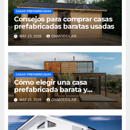
CASAS PREFABRICADAS
Consejos para comprar casas
prefabricadas baratas usadas
MAY 23, 2026
ONMODULAR
CASAS PREFABRICADAS
Cómo elegir una casa
prefabricada barata y
moderna
MAY 22, 2026
ONMODULAR