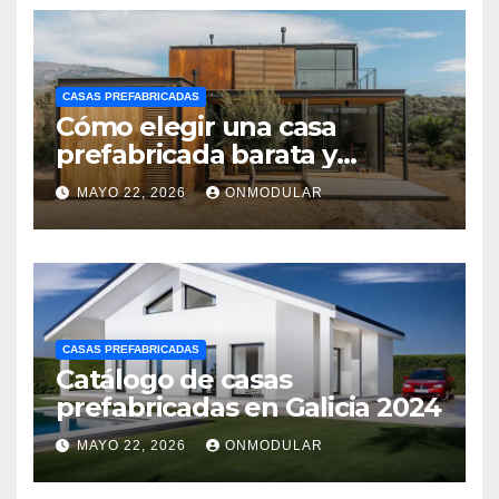
CASAS PREFABRICADAS
Cómo elegir una casa
prefabricada barata y
moderna
MAYO 22, 2026
ONMODULAR
CASAS PREFABRICADAS
Catálogo de casas
prefabricadas en Galicia 2024
MAYO 22, 2026
ONMODULAR