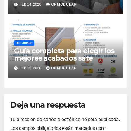
estructural
FEB 14, 2026
ONMODULAR
REFORMAS
Guía completa para elegir los
mejores acabados sate
FEB 10, 2026
ONMODULAR
Deja una respuesta
Tu dirección de correo electrónico no será publicada.
Los campos obligatorios están marcados con
*