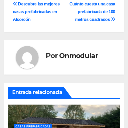
Navegación
Descubre las mejores
Cuánto cuesta una casa
casas prefabricadas en
prefabricada de 100
de
Alcorcón
metros cuadrados
entradas
Por
Onmodular
Entrada relacionada
CASAS PREFABRICADAS