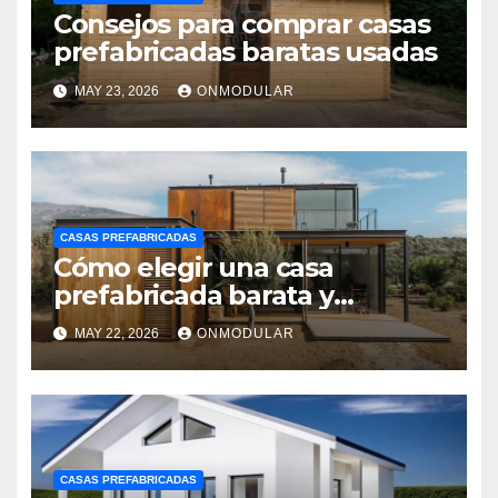
Consejos para comprar casas
prefabricadas baratas usadas
MAY 23, 2026
ONMODULAR
CASAS PREFABRICADAS
Cómo elegir una casa
prefabricada barata y
moderna
MAY 22, 2026
ONMODULAR
CASAS PREFABRICADAS