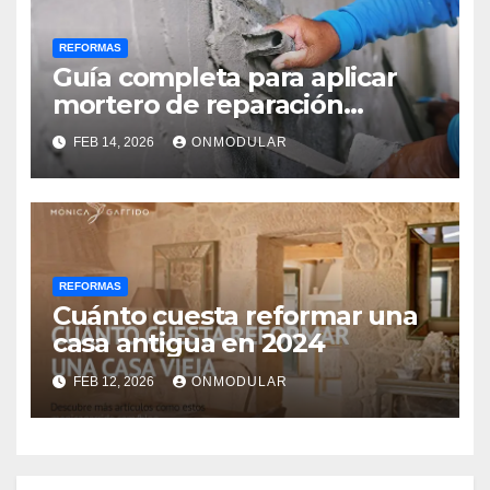
REFORMAS
Guía completa para aplicar
mortero de reparación
estructural
FEB 14, 2026
ONMODULAR
REFORMAS
Cuánto cuesta reformar una
casa antigua en 2024
FEB 12, 2026
ONMODULAR