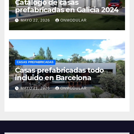
Catálogo de casas
prefabricadas en Galicia 2024
MAYO 22, 2026
ONMODULAR
CASAS PREFABRICADAS
Casas prefabricadas todo
incluido en Barcelona
MAYO 21, 2026
ONMODULAR