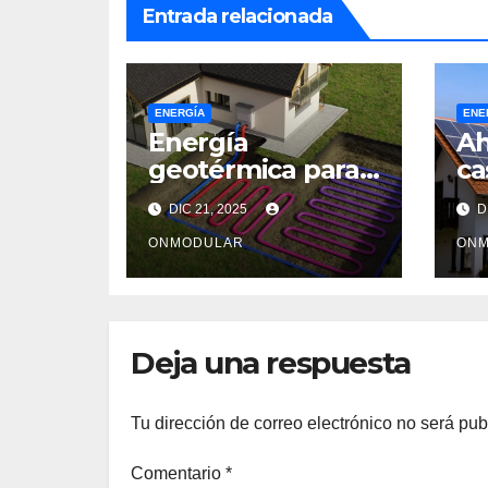
Entrada relacionada
ENERGÍA
ENE
Energía
Ah
geotérmica para
ca
un hogar más
so
DIC 21, 2025
DI
sostenible
ONMODULAR
ON
Deja una respuesta
Tu dirección de correo electrónico no será pub
Comentario
*