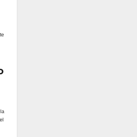
te
o
la
el