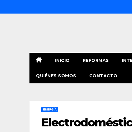
Saltar
al
contenido
INICIO
REFORMAS
INT
QUIÉNES SOMOS
CONTACTO
ENERGÍA
Electrodoméstic