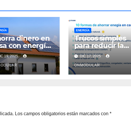
RGÍA
ENERGÍA
orra dinero en
Trucos simples
sa con energía
para reducir la
lar sostenible
factura de luz e
C 19, 2025
DIC 17, 2025
casa
MODULAR
ONMODULAR
licada.
Los campos obligatorios están marcados con
*