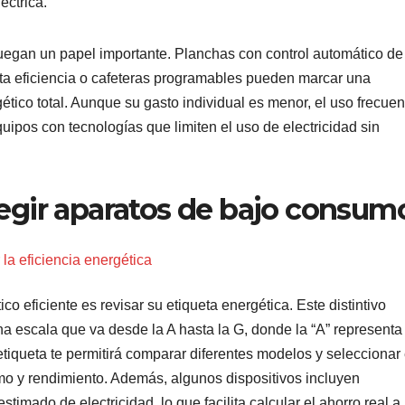
éctrica.
egan un papel importante. Planchas con control automático de
ta eficiencia o cafeteras programables pueden marcar una
ético total. Aunque su gasto individual es menor, el uso frecuen
ipos con tecnologías que limiten el uso de electricidad sin
legir aparatos de bajo consum
la eficiencia energética
co eficiente es revisar su etiqueta energética. Este distintivo
na escala que va desde la A hasta la G, donde la “A” representa 
etiqueta te permitirá comparar diferentes modelos y seleccionar 
umo y rendimiento. Además, algunos dispositivos incluyen
timado de electricidad, lo que facilita calcular el ahorro real a