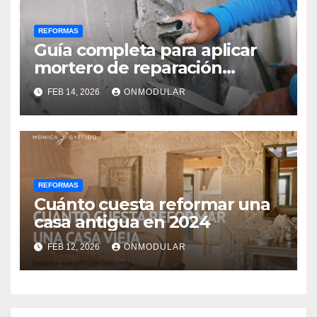
REFORMAS
Guía completa para aplicar
mortero de reparación
estructural
FEB 14, 2026
ONMODULAR
REFORMAS
Cuánto cuesta reformar una
casa antigua en 2024
FEB 12, 2026
ONMODULAR