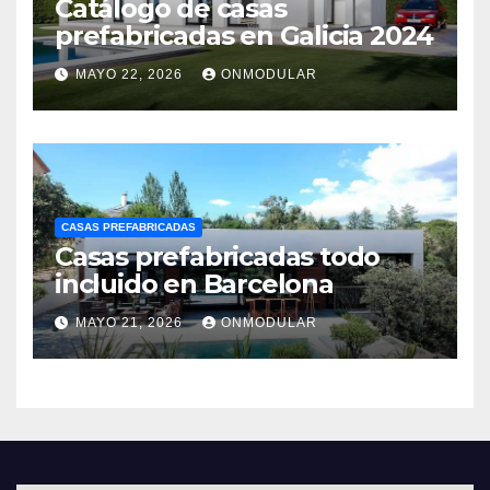
Catálogo de casas
prefabricadas en Galicia 2024
MAYO 22, 2026
ONMODULAR
CASAS PREFABRICADAS
Casas prefabricadas todo
incluido en Barcelona
MAYO 21, 2026
ONMODULAR