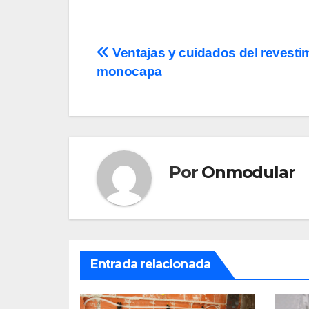
Navegación
Ventajas y cuidados del revesti
monocapa
de
entradas
Por
Onmodular
Entrada relacionada