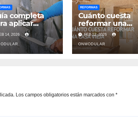
ORMAS
REFORMAS
ía completa
Cuánto cuesta
ra aplicar
reformar una
rtero de
casa antigua en
EB 14, 2026
FEB 12, 2026
paración
2024
tructural
MODULAR
ONMODULAR
licada.
Los campos obligatorios están marcados con
*