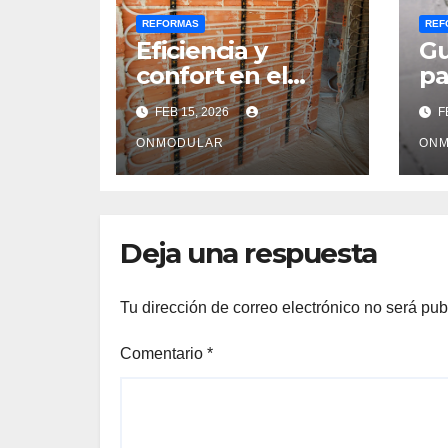
REFORMAS
REF
Eficiencia y
Gu
confort en el
pa
hogar con la
mo
FEB 15, 2026
F
pared radiante
re
ONMODULAR
es
ON
Deja una respuesta
Tu dirección de correo electrónico no será pub
Comentario
*