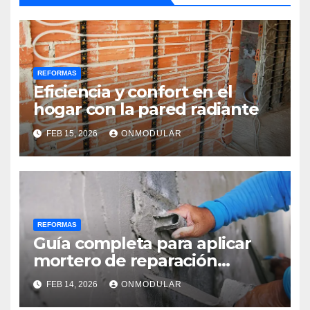
REFORMAS
Eficiencia y confort en el
hogar con la pared radiante
FEB 15, 2026
ONMODULAR
REFORMAS
Guía completa para aplicar
mortero de reparación
estructural
FEB 14, 2026
ONMODULAR